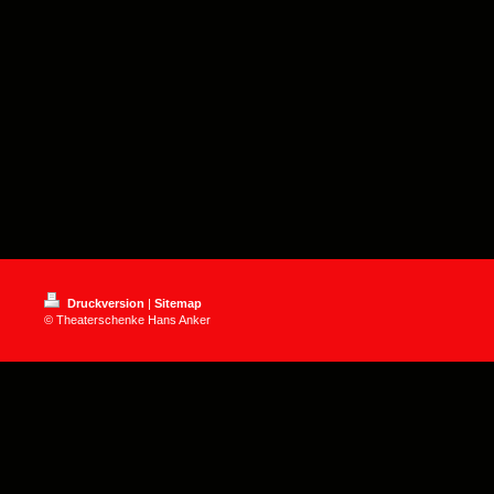
Druckversion
|
Sitemap
© Theaterschenke Hans Anker